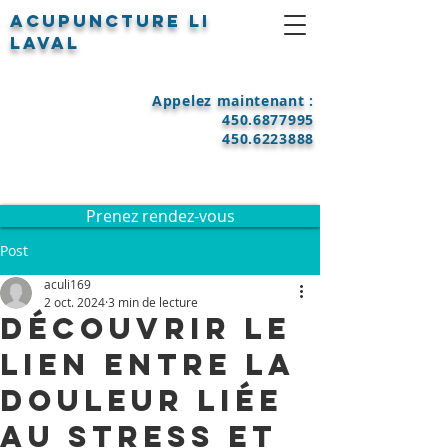
Acupuncture LI
Laval
Appelez maintenant :
450.6877995
450.6223888
Prenez rendez-vous
Post
aculi169
2 oct. 2024
3 min de lecture
Découvrir le
lien entre la
douleur liée
au stress et