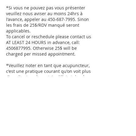
*Si vous ne pouvez pas vous présenter
veuillez nous aviser au moins 24hrs à
l'avance, appeler au 450-687-7995. Sinon
les frais de 25$/RDV manqué seront
applicables.
To cancel or reschedule please contact us
AT LEAST 24 HOURS in advance, call:
4506877995. Otherwise 25$ will be
charged per missed appointment.
*Veuillez noter en tant que acupuncteur,
c'est une pratique courant qu'on voit plus
d'un client après certain délai et de gérer
l'occupation de salles multiples en même
temps.
Please note as an acupuncturist, it is
common practice to see more than one
client after a certain time and to manage
the occupancy of multiple rooms at the
same time. My