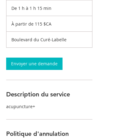
De 1 h à 1 h 15 min
D
e
À
1
partir
À partir de 115 $CA
de
à
115
1
dollars
canadiens
1
Boulevard du Curé-Labelle
5
m
i
n
Envoyer une demande
Description du service
acupuncture+
Politique d'annulation